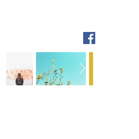
So
ScentiMentle
Boutique